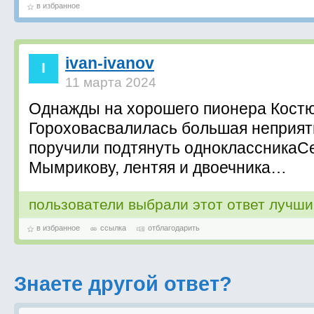
в избранное
ivan-ivanov
11 марта 2024
Однажды на хорошего пионера Кост
Гороховасвалилась большая неприят
поручили подтянуть одноклассникаС
Мымрикову, лентяя и двоечника…
пользователи выбрали этот ответ лучш
в избранное
ссылка
отблагодарить
Знаете другой ответ?