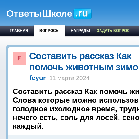
ОтветыШколе
ГЛАВНАЯ
ВОПРОСЫ
НАГРАДЫ
ЗАДАТЬ ВОПРОС
Составить рассказ Как
помочь животным зимо
feyur
11 марта 2024
Составить рассказ Как помочь ж
Слова которые можно использова
голодное ихолодное время, труд
нечего есть, соль для лосей, сен
каждый.