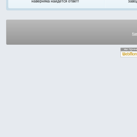
наверняка найдется ответ!
заво
Ка