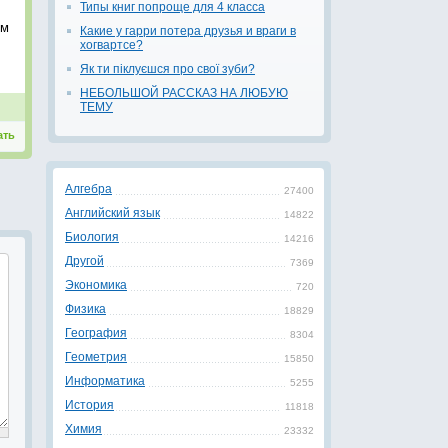
Типы книг попроще для 4 класса
Им
Какие у гарри потера друзья и враги в
хогвартсе?
Як ти піклуєшся про свої зуби?
НЕБОЛЬШОЙ РАССКАЗ НА ЛЮБУЮ
ТЕМУ
ать
Алгебра
27400
Английский язык
14822
Биология
14216
Другой
7369
Экономика
720
Физика
18829
География
8304
Геометрия
15850
Информатика
5255
История
11818
Химия
23332