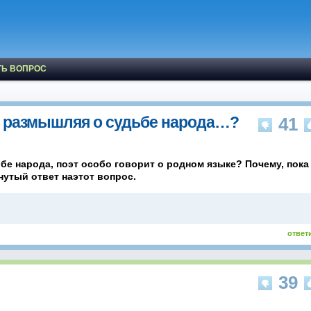
ТЬ ВОПРОС
у, размышляя о судьбе народа…?
41
бе народа, поэт особо говорит о родном языке? Почему, пока
нутый ответ наэтот вопрос.
ответ
39