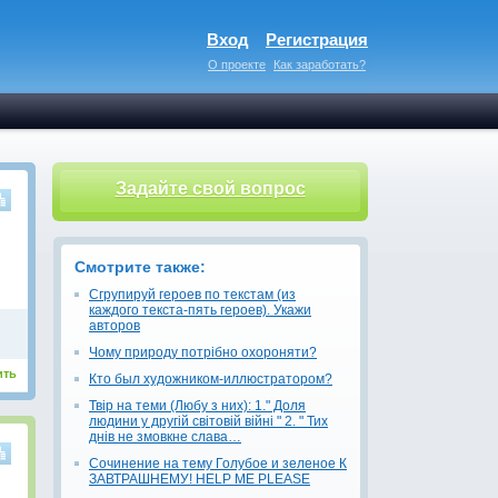
Вход
Регистрация
О проекте
Как заработать?
Задайте свой вопрос
Смотрите также:
Сгрупируй героев по текстам (из
каждого текста-пять героев). Укажи
авторов
Чому природу потрібно охороняти?
ить
Кто был художником-иллюстратором?
Твір на теми (Любу з них): 1." Доля
людини у другій світовій війні " 2. " Тих
днів не змовкне слава…
Сочинение на тему Голубое и зеленое К
ЗАВТРАШНЕМУ! HELP ME PLEASE