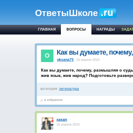
ОтветыШколе
ГЛАВНАЯ
ВОПРОСЫ
НАГРАДЫ
ЗАДА
Как вы думаете, почем
oksana75
16 апреля 2024
Как вы думаете, почему, размышляя о судь
жив язык, жив народ? Подготовьте развер
категория:
литература
в избранное
xasan
16 апреля 2024