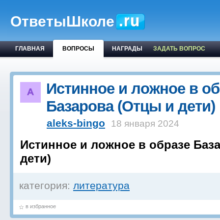
ОтветыШколе
ГЛАВНАЯ
ВОПРОСЫ
НАГРАДЫ
ЗАДАТЬ ВОПРОС
Истинное и ложное в об
Базарова (Отцы и дети)
aleks-bingo
18 января 2024
Истинное и ложное в образе Баз
дети)
категория:
литература
в избранное